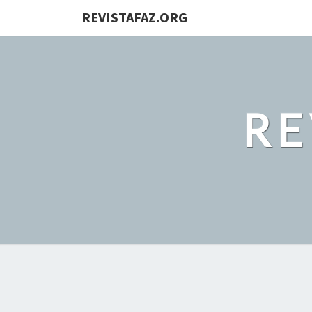
REVISTAFAZ.ORG
RE