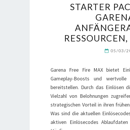
STARTER PA
GARENA
ANFÄNGERA
RESSOURCEN,
05/03/
Garena Free Fire MAX bietet Einl
Gameplay-Boosts und wertvolle R
bereitstellen. Durch das Einlösen 
Vielzahl von Belohnungen zugreife
strategischen Vorteil in ihren frühe
Was sind die aktuellen Einlösecodes
aktiven Einlösecodes Ablaufdate