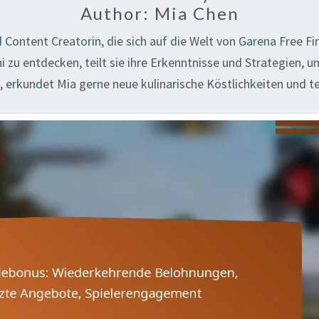
Author:
Mia Chen
 Content Creatorin, die sich auf die Welt von Garena Free Fir
u entdecken, teilt sie ihre Erkenntnisse und Strategien, um 
, erkundet Mia gerne neue kulinarische Köstlichkeiten und te