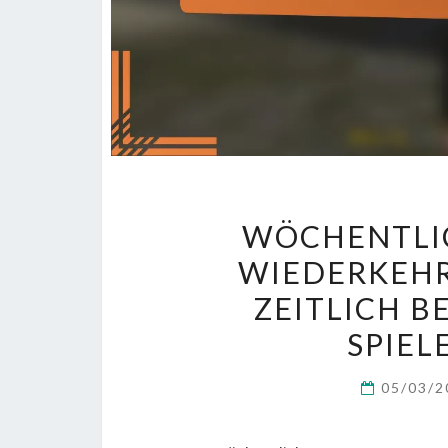
WÖCHENTLI
WIEDERKEH
ZEITLICH 
SPIE
05/03/