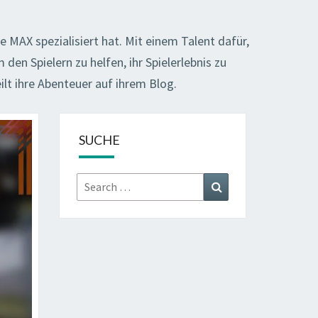
e MAX spezialisiert hat. Mit einem Talent dafür,
den Spielern zu helfen, ihr Spielerlebnis zu
ilt ihre Abenteuer auf ihrem Blog.
SUCHE
Search
Search
for: