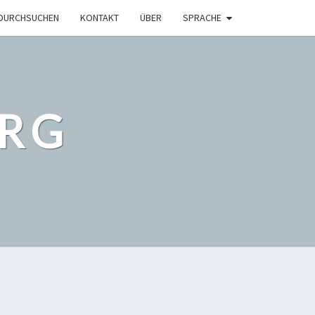
DURCHSUCHEN
KONTAKT
ÜBER
SPRACHE
ORG