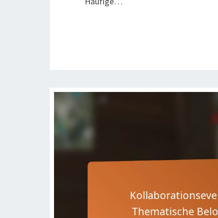
Häufige…