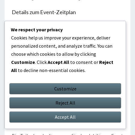
Details zum Event-Zeitplan
Das Jubiläums-Event erstreckt sich normalerweise
We respect your privacy
über mehrere Tage, mit spezifischen Daten für
Cookies help us improve your experience, deliver
Registrierung, Token-Sammlung und Preis-Einlösung.
personalized content, and analyze traffic. You can
Zum Beispiel könnte die Registrierung am 1. des
choose which cookies to allow by clicking
Monats öffnen, während das Event selbst vom 10. bis
Customize
. Click
Accept All
to consent or
Reject
20. stattfinden könnte.
All
to decline non-essential cookies.
Während des Events sollten die Spieler auf tägliche
Herausforderungen oder Aktivitäten achten, die ihnen
Customize
zusätzliche Tokens einbringen können. Markiere
Reject All
deinen Kalender, um sicherzustellen, dass du diese
Gelegenheiten nicht verpasst.
Accept All
Teilnahmebedingungen